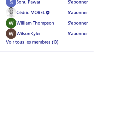
Sonu Pawar
S'abonner
Cédric MOREL
S'abonner
William Thompson
S'abonner
WilsonKyler
S'abonner
Voir tous les membres (13)
Découvrez nos cours de chinois de qualité à l'Institut
Confucius Côte d'Azur. Immergez-vous dans la
richesse de la langue et de la culture chinoises avec
nos formateurs experts et passionnés.