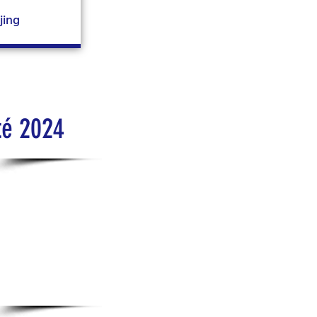
jing
té 2024