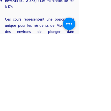
Les mercredis de 16h
Enfants (6-12 ans) :
à 17h
Ces cours représentent une opportunité
unique pour les résidents de Monaco et
des environs de plonger dans
l'apprentissage de la langue chinoise et de
découvrir les richesses culturelles de la
Chine.
Découvrez nos cours de chinois de qualité à l'Institut
Confucius Côte d'Azur. Immergez-vous dans la
richesse de la langue et de la culture chinoises avec
nos formateurs experts et passionnés.