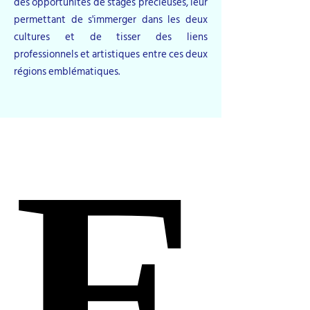
des opportunités de stages précieuses, leur
permettant de s'immerger dans les deux
cultures et de tisser des liens
professionnels et artistiques entre ces deux
régions emblématiques.
E
E