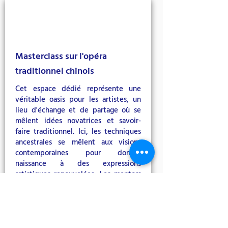
Masterclass sur l'opéra
traditionnel chinois
Cet espace dédié représente une
véritable oasis pour les artistes, un
lieu d'échange et de partage où se
mêlent idées novatrices et savoir-
faire traditionnel. Ici, les techniques
ancestrales se mêlent aux visions
contemporaines pour donner
naissance à des expressions
artistiques renouvelées. Les mentors
de l'atelier, véritables piliers dans ce
domaine, offrent mentorat et
inspiration aux jeunes talents, les
accompagnant dans l'épanouissement
de leur art et l'élaboration de